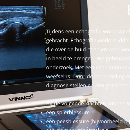
Tijdens een echografie wordt weef
gebracht. Echografie werkt midde
die over de huid heen en weer wo
in beeld te brengen. We gebruiken
onderzoek. Met een echo kunnen we
weefsel is. Door de behandeling e
diagnose stellen en een goed beh
Bij de volgende klachten kunnen w
een spierblessure
een peesblessure (bijvoorbeeld bij