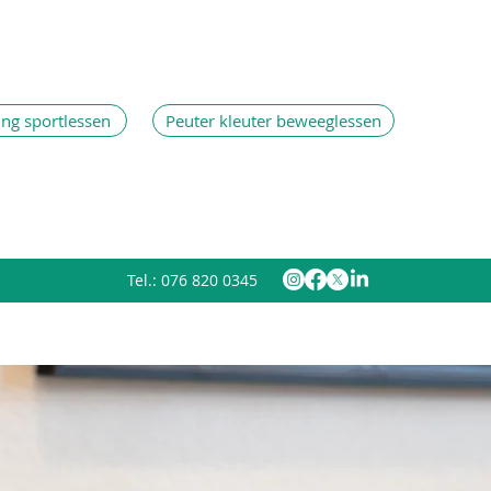
ing sportlessen
Peuter kleuter beweeglessen
Tel.: 076 820 0345