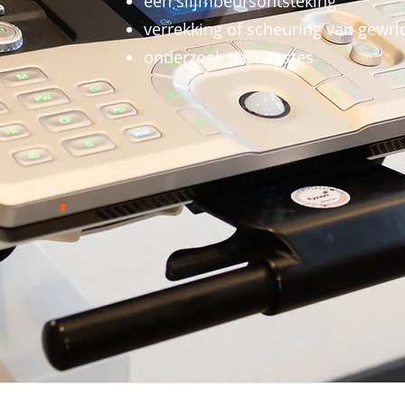
een slijmbeursontsteking
verrekking of scheuring van gewri
onderzoek naar cystes