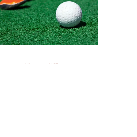
Hier staat HCEL voor
Bij Hockeyclub Etten-Leur gaan sportieve
prestaties hand in hand met
gezelligheid. Ze voeren een actief
tophockeybeleid vanaf de jongste jeugd,
waarbij we spelers stimuleren het beste
uit zichzelf te halen. Ook voor recreatief
hockey is er voldoende plaats. Sportief