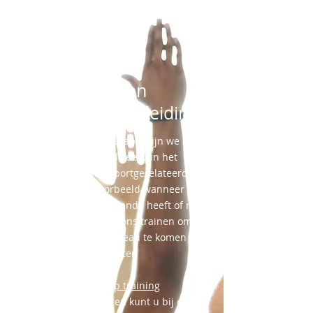
Sport en
(top)sportbegeleiding
Bij Artifex Fysiotherapie zijn we al
jaren gespecialiseerd in het
behandelen van sportgerelateerde
blessures. Bijvoorbeeld wanneer u
een operatie aanstaande heeft of na
operatie kunt u bij ons trainen om
weer op uw oude niveau te komen of
zelfs beter.
Small group training
Ook zonder klachten kunt u bij ons